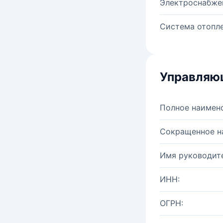
Электроснабже
Система отопле
Управляю
Полное наимен
Сокращенное н
Имя руководите
ИНН:
ОГРН: