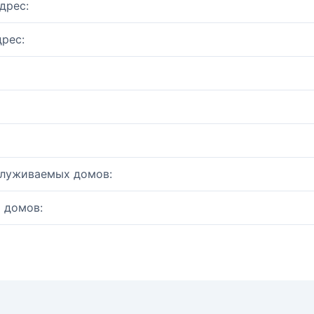
дрес:
рес:
служиваемых домов:
 домов: