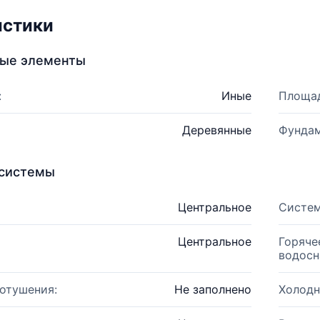
истики
ные элементы
:
Иные
Площад
Деревянные
Фундам
системы
Центральное
Систем
Центральное
Горяче
водосн
отушения:
Не заполнено
Холодн