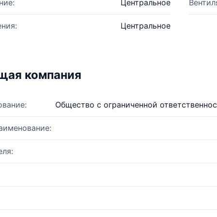
ние:
Центральное
Вентил
ния:
Центральное
щая компания
ование:
Общество с ограниченной ответственно
аименование:
ля: