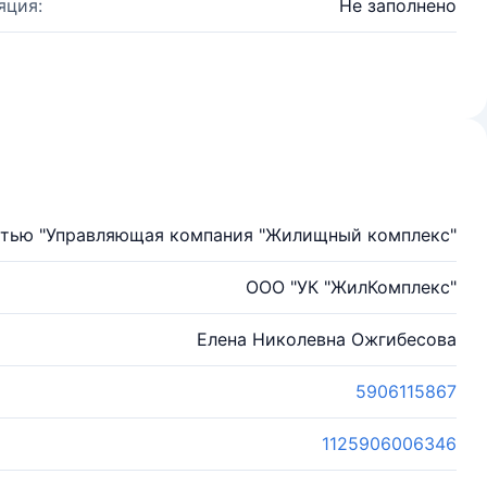
яция:
Не заполнено
стью "Управляющая компания "Жилищный комплекс"
ООО "УК "ЖилКомплекс"
Елена Николевна Ожгибесова
5906115867
1125906006346