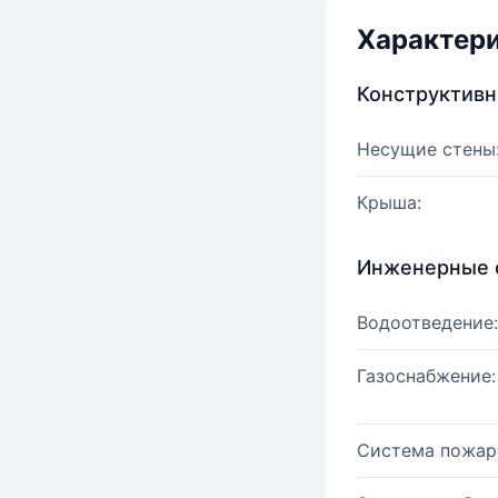
Характер
Конструктив
Несущие стены
Крыша:
Инженерные 
Водоотведение:
Газоснабжение:
Система пожар