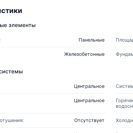
истики
ные элементы
:
Панельные
Площад
Железобетонные
Фундам
системы
Центральное
Систем
Центральное
Горяче
водосн
отушения:
Отсутствует
Холодн