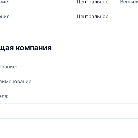
ние:
Центральное
Вентил
ния:
Центральное
щая компания
ование:
аименование:
ля: