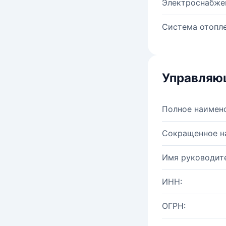
Электроснабже
Система отопле
Управляю
Полное наимен
Сокращенное н
Имя руководите
ИНН:
ОГРН: