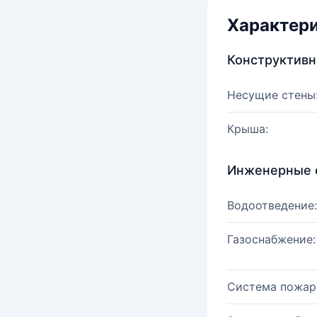
Характер
Конструктив
Несущие стены
Крыша:
Инженерные 
Водоотведение:
Газоснабжение:
Система пожар