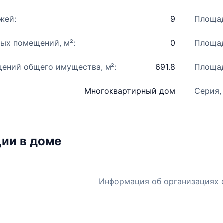
жей:
9
Площад
ых помещений, м²:
0
Площад
ений общего имущества, м²:
691.8
Площад
Многоквартирный дом
Серия,
ии в доме
Информация об организациях 