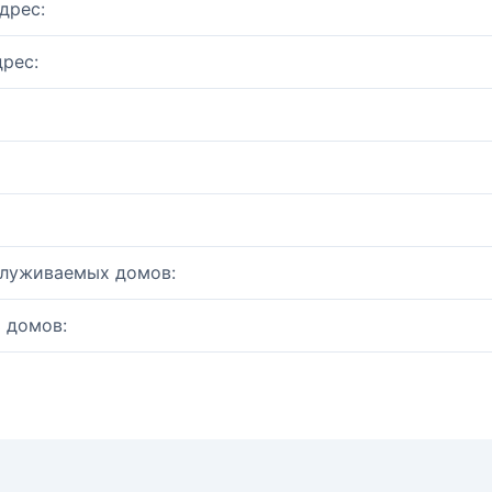
дрес:
рес:
служиваемых домов:
 домов: