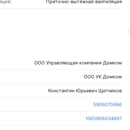
яция:
Приточно-вытяжная вентиляция
ООО Управляющая компания Домком
ООО УК Домком
Константин Юрьевич Щетников
5906070486
1065906034897