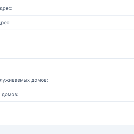
дрес:
рес:
служиваемых домов:
 домов: