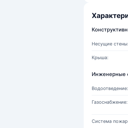
Характер
Конструктив
Несущие стены
Крыша:
Инженерные 
Водоотведение:
Газоснабжение:
Система пожар