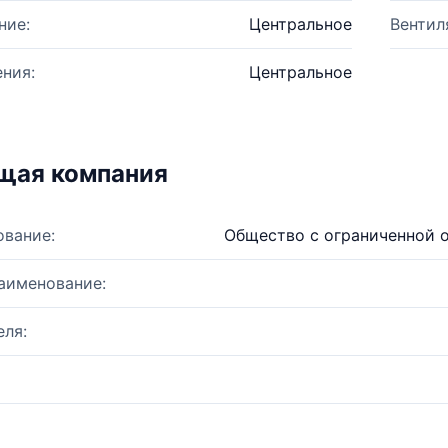
ние:
Центральное
Вентил
ния:
Центральное
щая компания
ование:
Общество с ограниченной 
аименование:
ля: