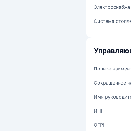
Электроснабже
Система отопле
Управляю
Полное наимен
Сокращенное н
Имя руководите
ИНН:
ОГРН: