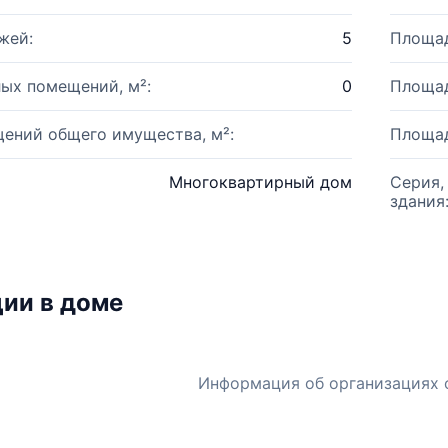
жей:
5
Площад
ых помещений, м²:
0
Площад
ений общего имущества, м²:
Площад
Многоквартирный дом
Серия,
здания
ии в доме
Информация об организациях 