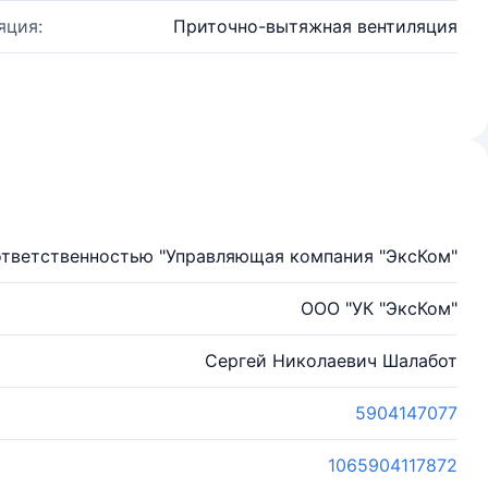
яция:
Приточно-вытяжная вентиляция
ответственностью "Управляющая компания "ЭксКом"
ООО "УК "ЭксКом"
Сергей Николаевич Шалабот
5904147077
1065904117872