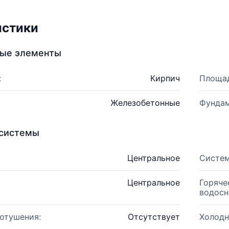
истики
ные элементы
:
Кирпич
Площад
Железобетонные
Фундам
системы
Центральное
Систем
Центральное
Горяче
водосн
отушения:
Отсутствует
Холодн