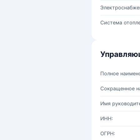
Электроснабже
Система отопле
Управляю
Полное наимен
Сокращенное н
Имя руководите
ИНН:
ОГРН: