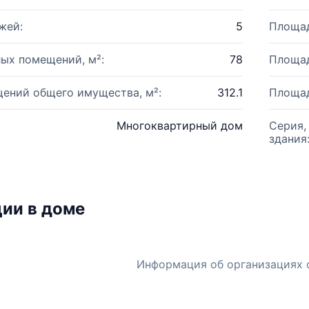
жей:
5
Площад
ых помещений, м²:
78
Площад
ений общего имущества, м²:
312.1
Площад
Многоквартирный дом
Серия,
здания
ии в доме
Информация об организациях 