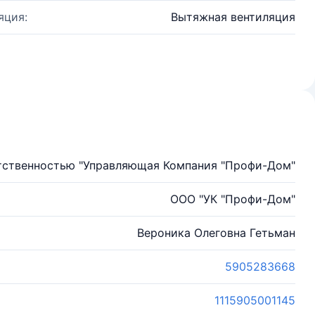
яция:
Вытяжная вентиляция
тственностью "Управляющая Компания "Профи-Дом"
ООО "УК "Профи-Дом"
Вероника Олеговна Гетьман
5905283668
1115905001145