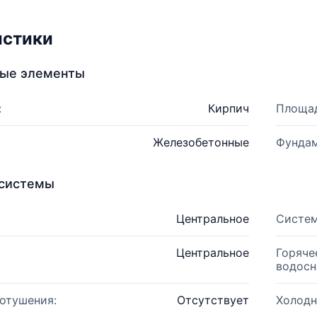
истики
ные элементы
:
Кирпич
Площад
Железобетонные
Фундам
системы
Центральное
Систем
Центральное
Горяче
водосн
отушения:
Отсутствует
Холодн