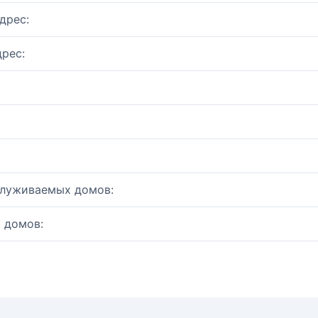
дрес:
рес:
служиваемых домов:
 домов: