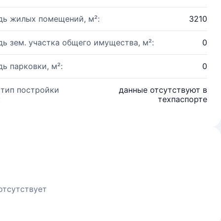
ь жилых помещений, м²:
3210
ь зем. участка общего имущества, м²:
0
ь парковки, м²:
0
 тип постройки
данные отсутствуют в
:
техпаспорте
отсутствует