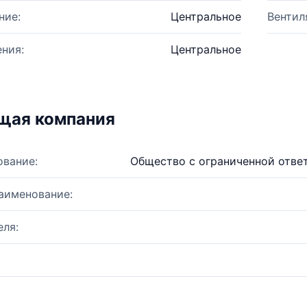
ние:
Центральное
Вентил
ния:
Центральное
щая компания
ование:
Общество с ограниченной отве
аименование:
ля: