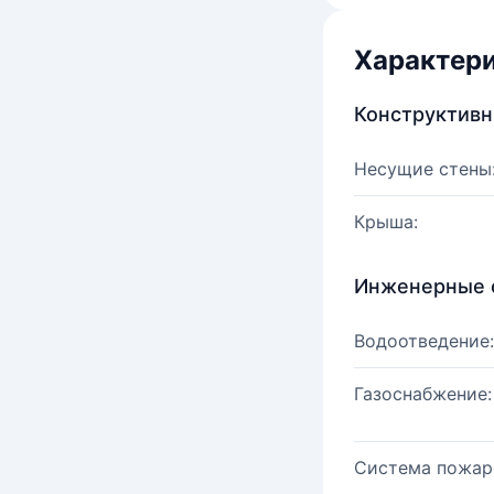
Характер
Конструктив
Несущие стены
Крыша:
Инженерные 
Водоотведение:
Газоснабжение:
Система пожар