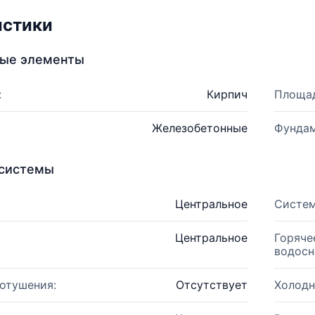
истики
ные элементы
:
Кирпич
Площад
Железобетонные
Фундам
системы
Центральное
Систем
Центральное
Горяче
водосн
отушения:
Отсутствует
Холодн