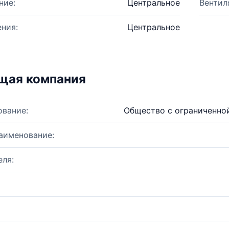
ние:
Центральное
Вентил
ния:
Центральное
щая компания
ование:
Общество с ограниченно
аименование:
ля: