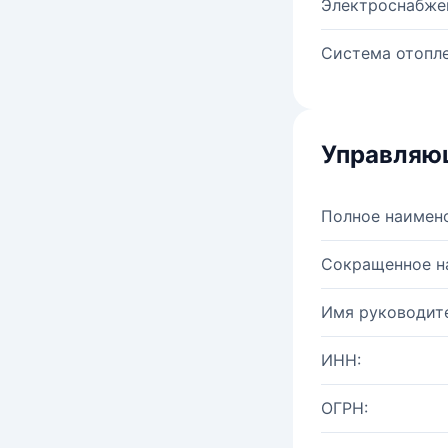
Электроснабже
Система отопле
Управляю
Полное наимен
Сокращенное н
Имя руководите
ИНН:
ОГРН: