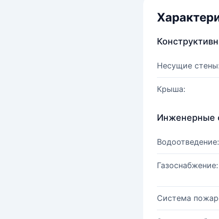
Характер
Конструктив
Несущие стены
Крыша:
Инженерные 
Водоотведение:
Газоснабжение:
Система пожар