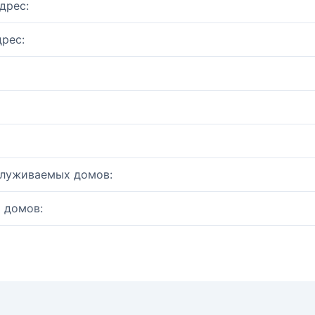
дрес:
рес:
служиваемых домов:
 домов: