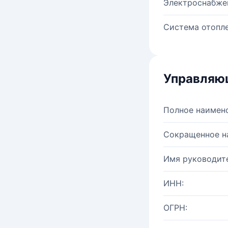
Электроснабже
Система отопле
Управляю
Полное наимен
Сокращенное н
Имя руководите
ИНН:
ОГРН: