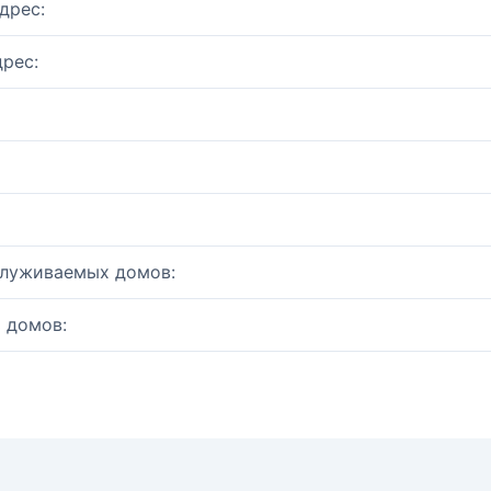
дрес:
рес:
служиваемых домов:
 домов: