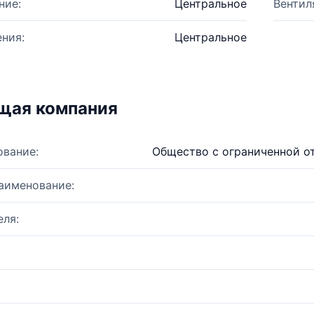
ние:
Центральное
Вентил
ния:
Центральное
щая компания
ование:
Общество с ограниченной о
аименование:
ля: