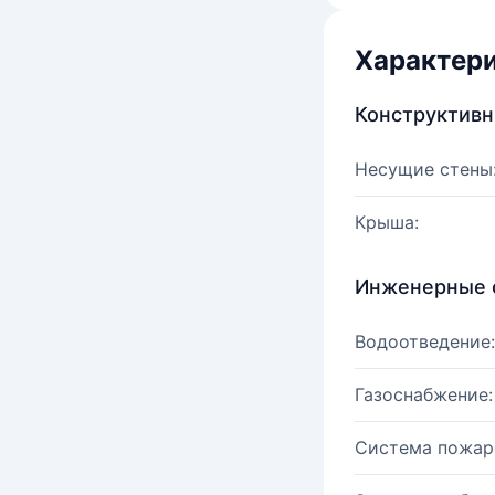
Характер
Конструктив
Несущие стены
Крыша:
Инженерные 
Водоотведение:
Газоснабжение:
Система пожар