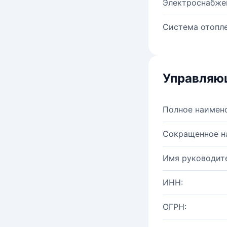
Электроснабже
Система отопле
Управляю
Полное наимен
Сокращенное н
Имя руководите
ИНН:
ОГРН: