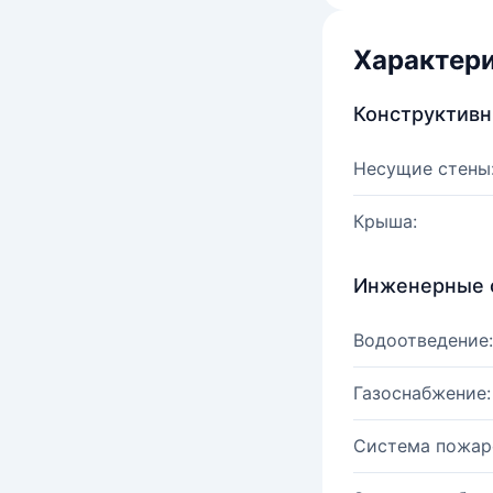
Характер
Конструктив
Несущие стены
Крыша:
Инженерные 
Водоотведение:
Газоснабжение:
Система пожар