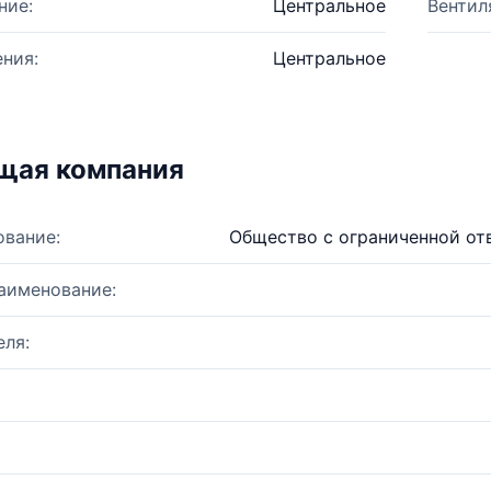
ние:
Центральное
Вентил
ния:
Центральное
щая компания
ование:
Общество с ограниченной 
аименование:
ля: