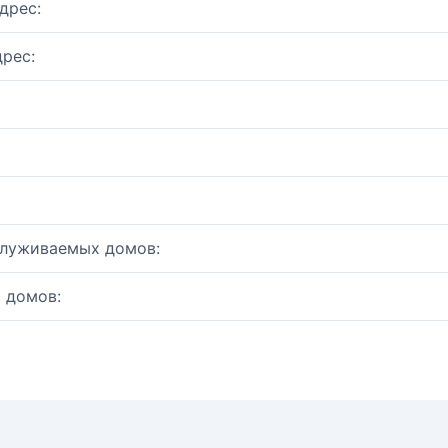
дрес:
рес:
служиваемых домов:
 домов: