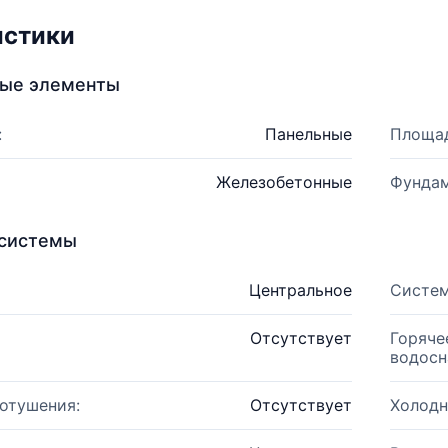
истики
ные элементы
:
Панельные
Площад
Железобетонные
Фундам
системы
Центральное
Систем
Отсутствует
Горяче
водосн
отушения:
Отсутствует
Холодн