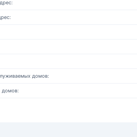
дрес:
рес:
служиваемых домов:
 домов: