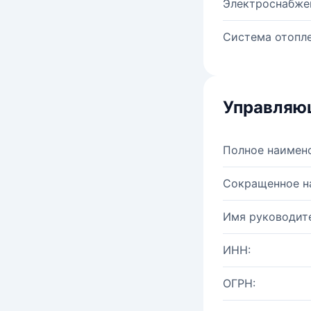
Электроснабже
Система отопле
Управляю
Полное наимен
Сокращенное н
Имя руководите
ИНН:
ОГРН: