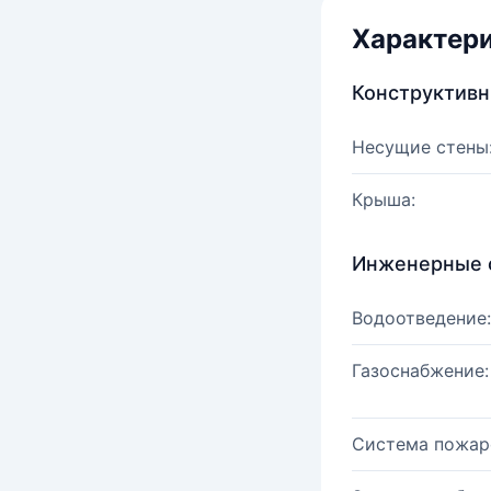
Характер
Конструктив
Несущие стены
Крыша:
Инженерные 
Водоотведение:
Газоснабжение:
Система пожар