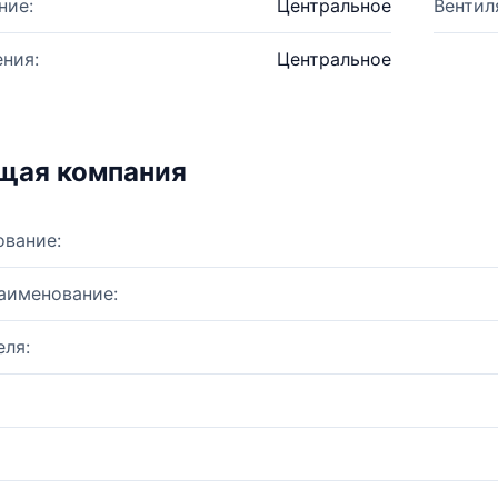
ние:
Центральное
Вентил
ния:
Центральное
щая компания
ование:
аименование:
ля: