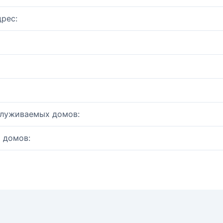
рес:
служиваемых домов:
 домов: