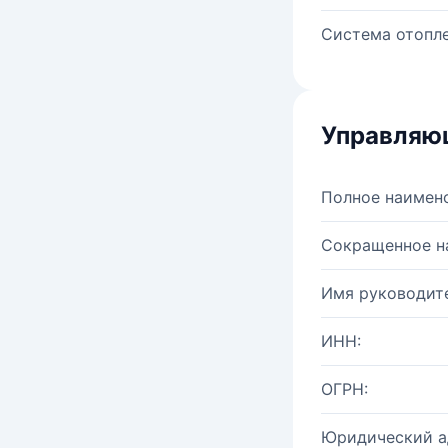
Система отопле
Управляю
Полное наимен
Сокращенное н
Имя руководите
ИНН:
ОГРН:
Юридический а