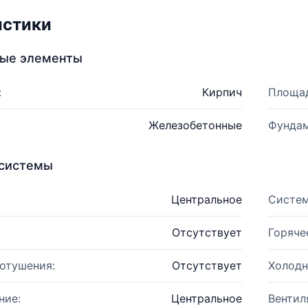
истики
ные элементы
:
Кирпич
Площад
Железобетонные
Фундам
системы
Центральное
Систем
Отсутствует
Горяче
отушения:
Отсутствует
Холодн
ние:
Центральное
Вентил