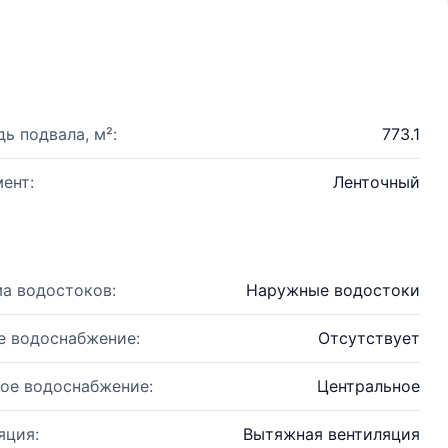
ь подвала, м²:
773.1
ент:
Ленточный
а водостоков:
Наружные водостоки
е водоснабжение:
Отсутствует
ое водоснабжение:
Центральное
яция:
Вытяжная вентиляция