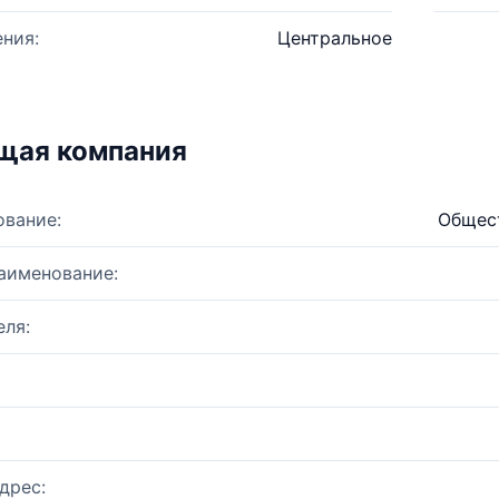
ния:
Центральное
щая компания
ование:
Общест
аименование:
ля:
дрес: