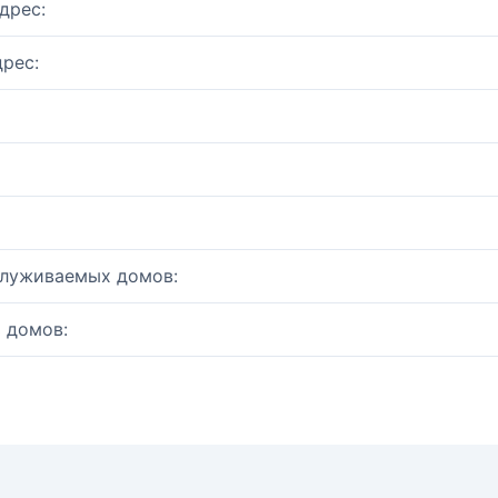
дрес:
рес:
служиваемых домов:
 домов: