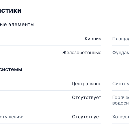
истики
ные элементы
:
Кирпич
Площад
Железобетонные
Фундам
системы
Центральное
Систем
Отсутствует
Горяче
водосн
отушения:
Отсутствует
Холодн