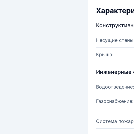
Характер
Конструктив
Несущие стены
Крыша:
Инженерные 
Водоотведение:
Газоснабжение:
Система пожар