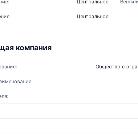
ние:
Центральное
Вентил
ния:
Центральное
щая компания
ование:
Общество с огра
аименование:
ля: