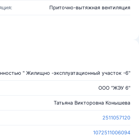
яция:
Приточно-вытяжная вентиляция
нностью " Жилищно -эксплуатационный участок -6"
ООО "ЖЭУ 6"
Татьяна Викторовна Конышева
2511057120
1072511006094