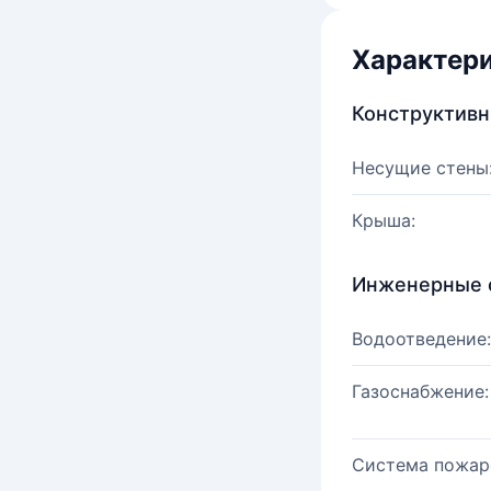
Характер
Конструктив
Несущие стены
Крыша:
Инженерные 
Водоотведение:
Газоснабжение:
Система пожар