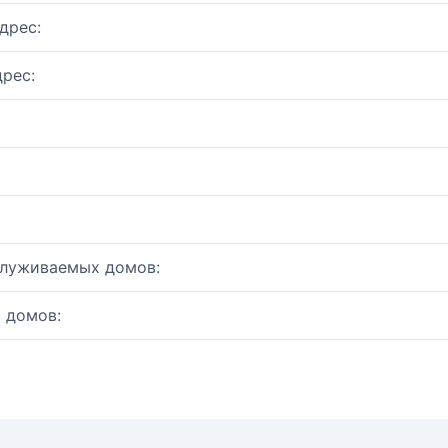
дрес:
рес:
служиваемых домов:
 домов: