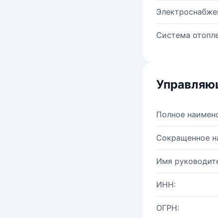
Электроснабже
Система отопле
Управляю
Полное наимен
Сокращенное н
Имя руководите
ИНН:
ОГРН: