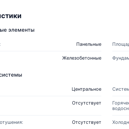
истики
ные элементы
:
Панельные
Площад
Железобетонные
Фундам
системы
Центральное
Систем
Отсутствует
Горяче
водосн
отушения:
Отсутствует
Холодн