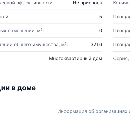
ческой эффективности:
Не присвоен
Количе
жей:
5
Площад
ых помещений, м²:
0
Площад
ений общего имущества, м²:
321.6
Площад
Многоквартирный дом
Серия,
ии в доме
Информация об организациях 