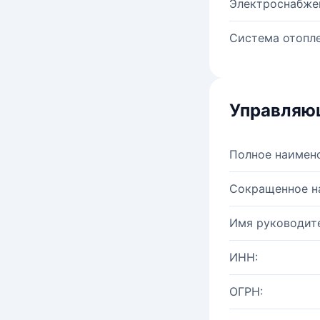
Электроснабже
Система отопле
Управляю
Полное наимен
Сокращенное н
Имя руководите
ИНН:
ОГРН: