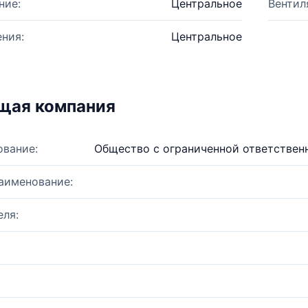
ние:
Центральное
Вентил
ния:
Центральное
щая компания
ование:
Общество с ограниченной ответствен
аименование:
ля: