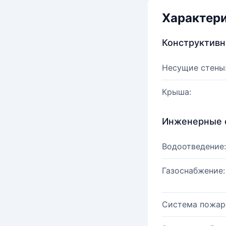
Характер
Конструктив
Несущие стены
Крыша:
Инженерные 
Водоотведение:
Газоснабжение:
Система пожар