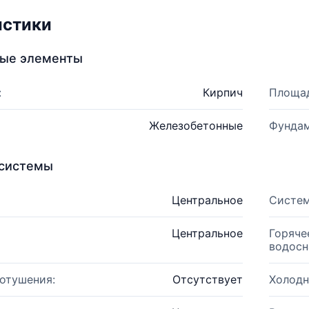
истики
ные элементы
:
Кирпич
Площад
Железобетонные
Фундам
системы
Центральное
Систем
Центральное
Горяче
водосн
отушения:
Отсутствует
Холодн