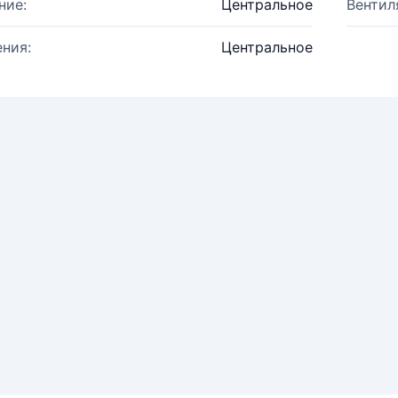
ние:
Центральное
Вентил
ния:
Центральное