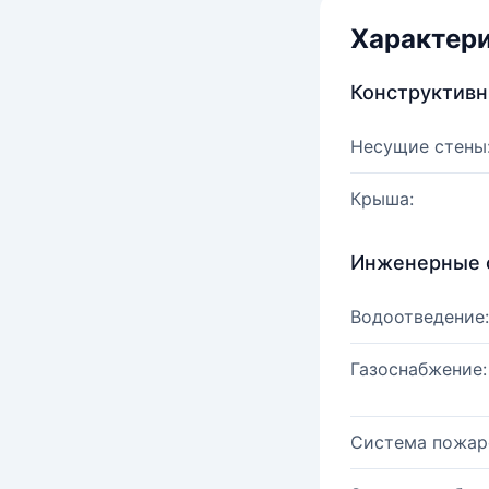
Характер
Конструктив
Несущие стены
Крыша:
Инженерные 
Водоотведение:
Газоснабжение:
Система пожар