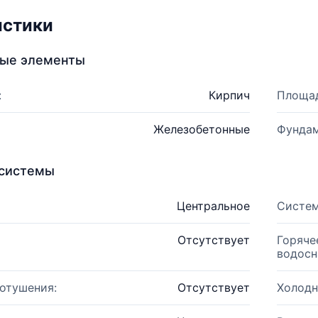
истики
ные элементы
:
Кирпич
Площад
Железобетонные
Фундам
системы
Центральное
Систем
Отсутствует
Горяче
водосн
отушения:
Отсутствует
Холодн