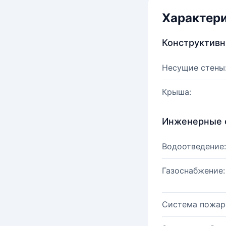
Характер
Конструктив
Несущие стены
Крыша:
Инженерные 
Водоотведение:
Газоснабжение:
Система пожар