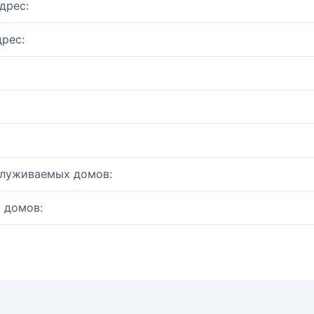
дрес:
рес:
служиваемых домов:
 домов: