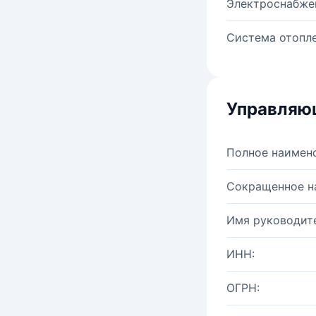
Электроснабже
Система отопле
Управляю
Полное наимен
Сокращенное н
Имя руководите
ИНН:
ОГРН: