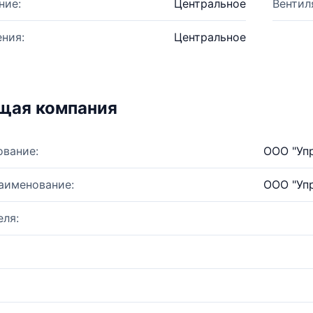
ние:
Центральное
Вентил
ния:
Центральное
щая компания
ование:
ООО "Уп
аименование:
ООО "Уп
ля: