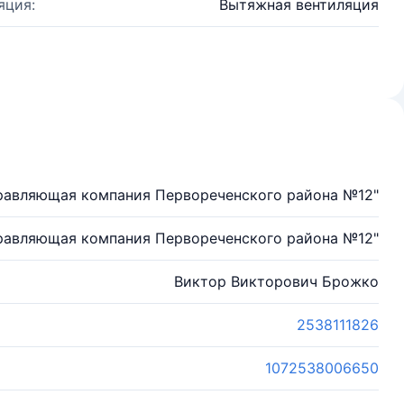
яция:
Вытяжная вентиляция
равляющая компания Первореченского района №12"
равляющая компания Первореченского района №12"
Виктор Викторович Брожко
2538111826
1072538006650