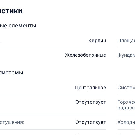
истики
ные элементы
:
Кирпич
Площад
Железобетонные
Фундам
системы
Центральное
Систем
Отсутствует
Горяче
водосн
отушения:
Отсутствует
Холодн