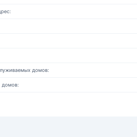
рес:
служиваемых домов:
 домов: