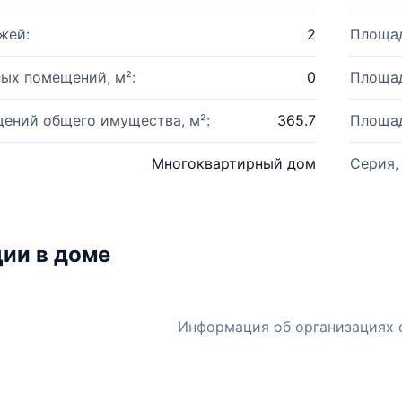
жей:
2
Площад
ых помещений, м²:
0
Площад
ений общего имущества, м²:
365.7
Площад
Многоквартирный дом
Серия,
ии в доме
Информация об организациях 