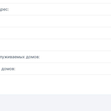
рес:
служиваемых домов:
 домов: