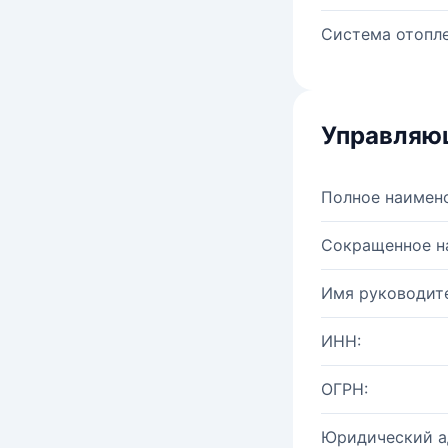
Система отопле
Управляю
Полное наимен
Сокращенное н
Имя руководите
ИНН:
ОГРН:
Юридический а