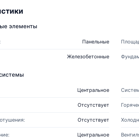
истики
ные элементы
:
Панельные
Площад
Железобетонные
Фундам
системы
Центральное
Систем
Отсутствует
Горяче
отушения:
Отсутствует
Холодн
ние:
Центральное
Вентил