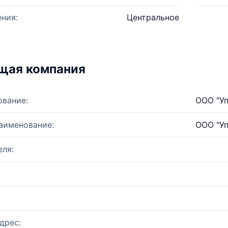
ния:
Центральное
щая компания
ование:
ООО "У
аименование:
ООО "У
ля:
дрес: