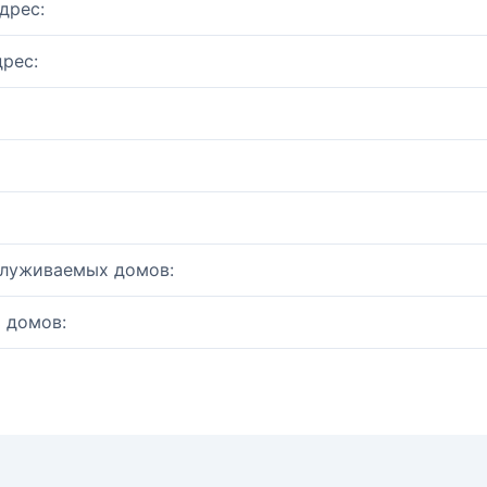
дрес:
рес:
служиваемых домов:
 домов: