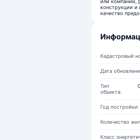
или компаний, 
конструкции и 
качество предо
Информац
Кадастровый н
Дата обновлени
Тип
объекта:
Год постройки:
Количество жи
Класс энергети