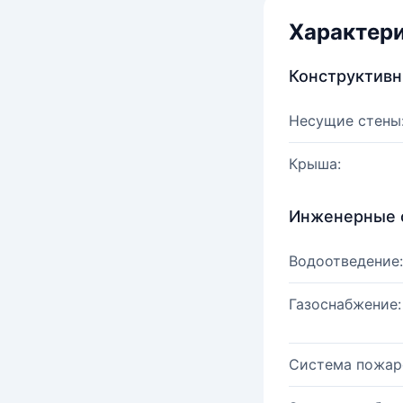
Характер
Конструктив
Несущие стены
Крыша:
Инженерные 
Водоотведение:
Газоснабжение:
Система пожар