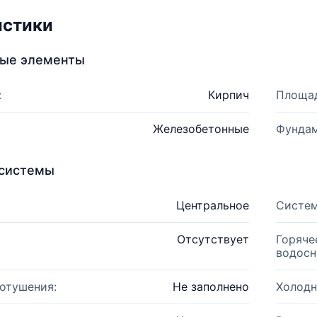
истики
ные элементы
:
Кирпич
Площад
Железобетонные
Фундам
системы
Центральное
Систем
Отсутствует
Горяче
водосн
отушения:
Не заполнено
Холодн