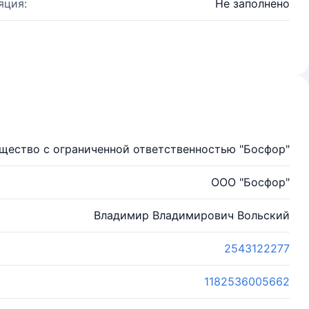
яция:
Не заполнено
щество с ограниченной ответственностью "Босфор"
ООО "Босфор"
Владимир Владимирович Вольский
2543122277
1182536005662