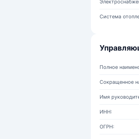
Электроснабже
Система отопле
Управляю
Полное наимен
Сокращенное н
Имя руководите
ИНН:
ОГРН: