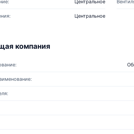
ние:
Центральное
Вентил
ния:
Центральное
щая компания
ование:
Об
аименование:
ля: