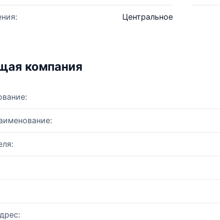
ния:
Центральное
щая компания
ование:
аименование:
ля:
дрес: