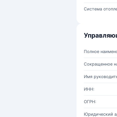
Система отопле
Управляю
Полное наимен
Сокращенное н
Имя руководите
ИНН:
ОГРН:
Юридический а