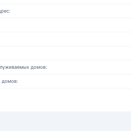
рес:
служиваемых домов:
 домов: