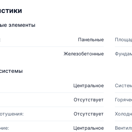
истики
ные элементы
:
Панельные
Площад
Железобетонные
Фундам
системы
Центральное
Систем
Отсутствует
Горяче
отушения:
Отсутствует
Холодн
ние:
Центральное
Вентил