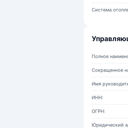
Система отопле
Управляю
Полное наимен
Сокращенное н
Имя руководите
ИНН:
ОГРН:
Юридический а