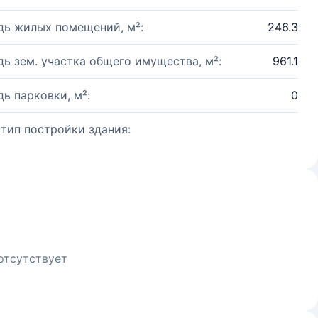
ь жилых помещений, м²:
246.3
ь зем. участка общего имущества, м²:
961.1
ь парковки, м²:
0
 тип постройки здания:
отсутствует