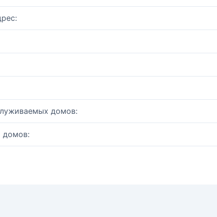
рес:
служиваемых домов:
 домов: