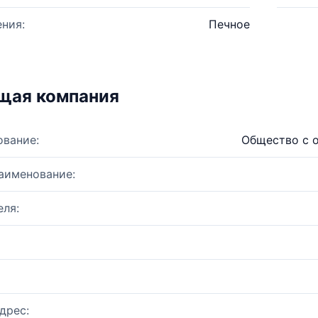
ния:
Печное
щая компания
ование:
Общество с о
аименование:
ля:
дрес: