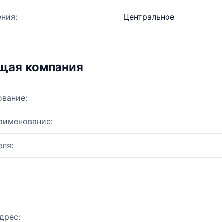
ния:
Центральное
щая компания
ование:
аименование:
ля:
дрес: