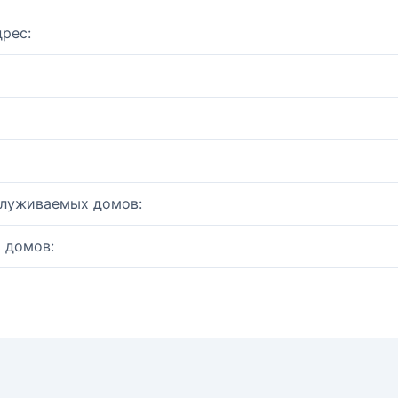
рес:
служиваемых домов:
 домов: