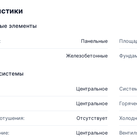
истики
ные элементы
:
Панельные
Площад
Железобетонные
Фундам
системы
Центральное
Систем
Центральное
Горяче
отушения:
Отсутствует
Холодн
ние:
Центральное
Вентил