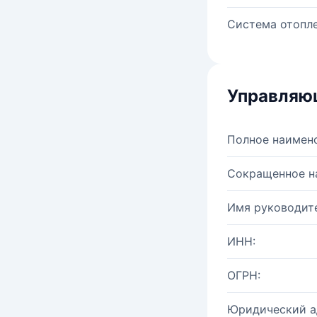
Система отопле
Управляю
Полное наимен
Сокращенное н
Имя руководите
ИНН:
ОГРН:
Юридический а