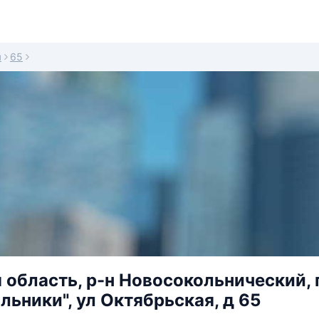
я
65
 область, р-н Новосокольнический, 
льники", ул Октябрьская, д 65