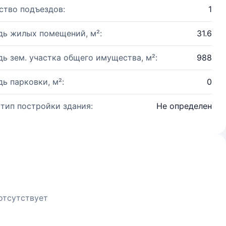
ство подъездов:
1
ь жилых помещений, м²:
31.6
ь зем. участка общего имущества, м²:
988
ь парковки, м²:
0
 тип постройки здания:
Не определен
отсутствует