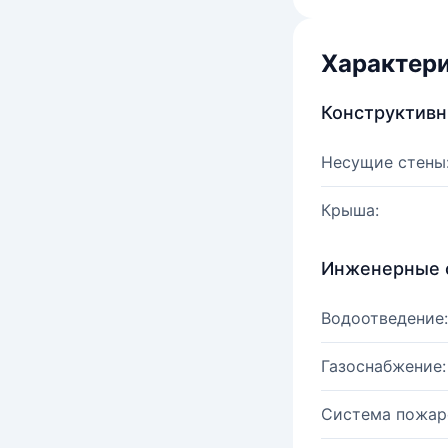
Характер
Конструктив
Несущие стены
Крыша:
Инженерные 
Водоотведение:
Газоснабжение:
Система пожар