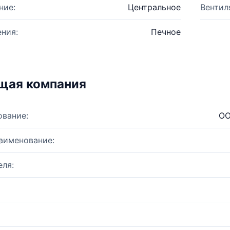
ние:
Центральное
Вентил
ния:
Печное
щая компания
ование:
ОО
аименование:
ля: