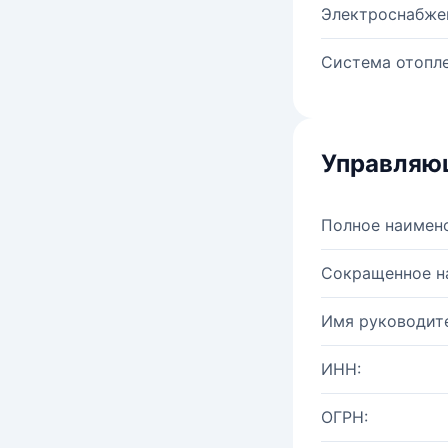
Электроснабже
Система отопле
Управляю
Полное наимен
Сокращенное н
Имя руководите
ИНН:
ОГРН: