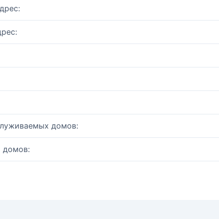
дрес:
рес:
служиваемых домов:
 домов: