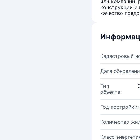
или компаний, 
конструкции и 
качество предо
Информац
Кадастровый н
Дата обновлени
Тип
объекта:
Год постройки:
Количество жи
Класс энергети