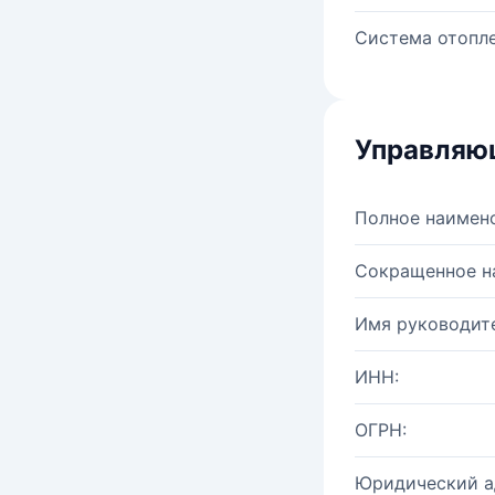
Система отопле
Управляю
Полное наимен
Сокращенное н
Имя руководите
ИНН:
ОГРН:
Юридический а