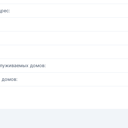
рес:
служиваемых домов:
 домов: