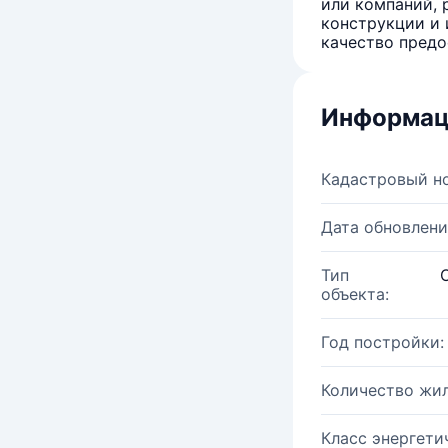
или компаний, 
конструкции и 
качество предо
Информац
Кадастровый н
Дата обновлени
Тип
объекта:
Год постройки:
Количество жи
Класс энергети