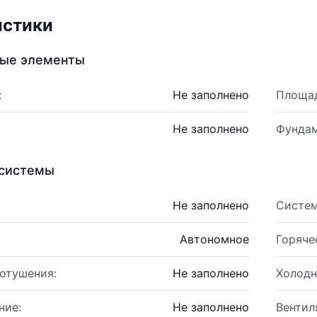
истики
ные элементы
:
Не заполнено
Площад
Не заполнено
Фундам
системы
Не заполнено
Систем
Автономное
Горяче
отушения:
Не заполнено
Холодн
ние:
Не заполнено
Вентил