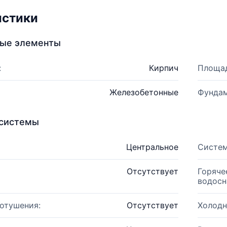
истики
ные элементы
:
Кирпич
Площад
Железобетонные
Фундам
системы
Центральное
Систем
Отсутствует
Горяче
водосн
отушения:
Отсутствует
Холодн