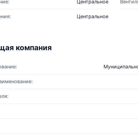
ние:
Центральное
Вентил
ния:
Центральное
щая компания
ование:
Муниципально
аименование:
ля: