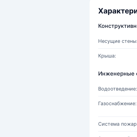
Характер
Конструктив
Несущие стены
Крыша:
Инженерные 
Водоотведение:
Газоснабжение:
Система пожар