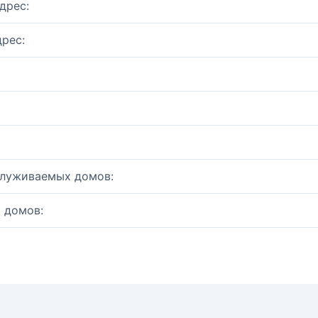
дрес:
рес:
служиваемых домов:
 домов: