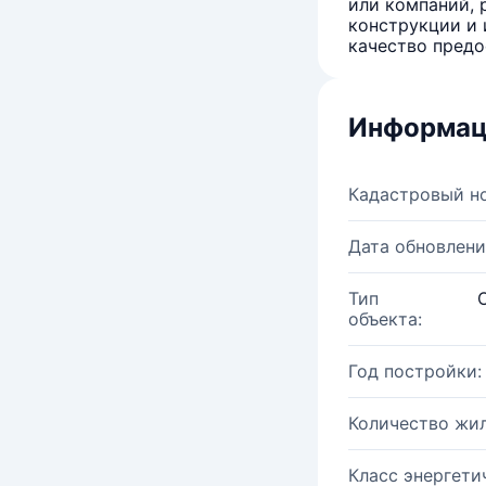
или компаний, 
конструкции и 
качество предо
Информац
Кадастровый н
Дата обновлени
Тип
объекта:
Год постройки:
Количество жи
Класс энергети