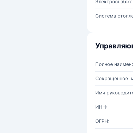
Электроснабже
Система отопле
Управляю
Полное наимен
Сокращенное н
Имя руководите
ИНН:
ОГРН: