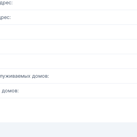
дрес:
рес:
служиваемых домов:
 домов: