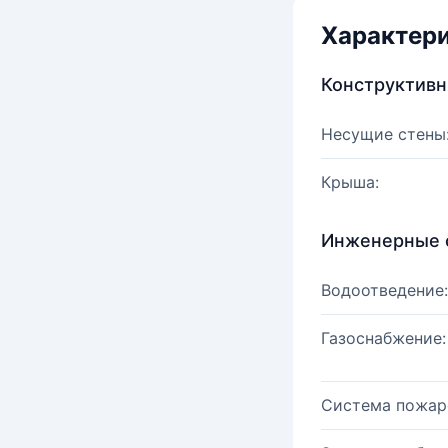
Характер
Конструктив
Несущие стены
Крыша:
Инженерные 
Водоотведение:
Газоснабжение:
Система пожар