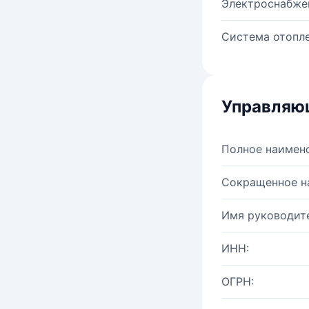
Электроснабже
Система отопле
Управляю
Полное наимен
Сокращенное н
Имя руководите
ИНН:
ОГРН: