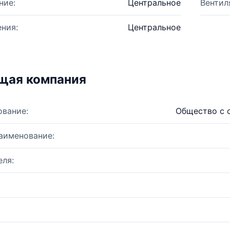
ние:
Центральное
Вентил
ния:
Центральное
щая компания
ование:
Общество с 
аименование:
ля: