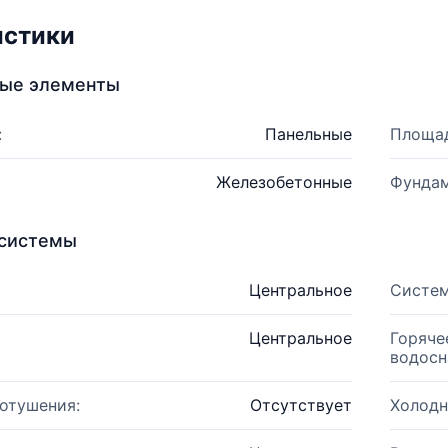
истики
ные элементы
:
Панельные
Площад
Железобетонные
Фундам
системы
Центральное
Систем
Центральное
Горяче
водосн
отушения:
Отсутствует
Холодн