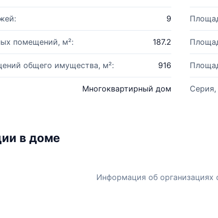
жей:
9
Площад
ых помещений, м²:
187.2
Площад
ений общего имущества, м²:
916
Площад
Многоквартирный дом
Серия,
ии в доме
Информация об организациях 