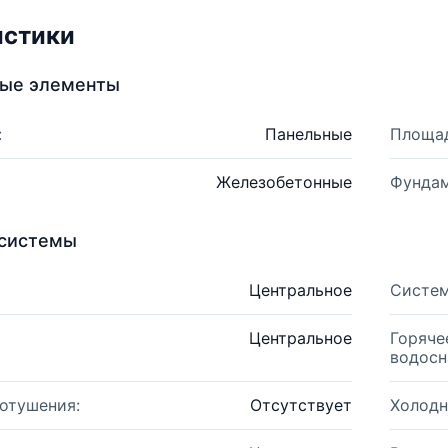
истики
ные элементы
:
Панельные
Площад
Железобетонные
Фундам
системы
Центральное
Систем
Центральное
Горяче
водосн
отушения:
Отсутствует
Холодн