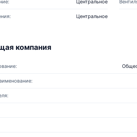
ние:
Центральное
Вентил
ния:
Центральное
щая компания
ование:
Общес
аименование:
ля: