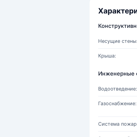
Характер
Конструктив
Несущие стены
Крыша:
Инженерные 
Водоотведение:
Газоснабжение:
Система пожар