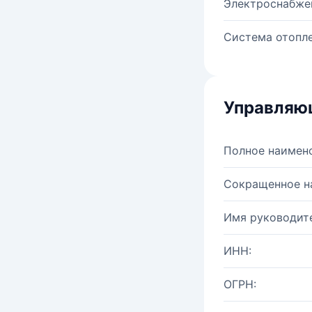
Электроснабже
Система отопле
Управляю
Полное наимен
Сокращенное н
Имя руководите
ИНН:
ОГРН: