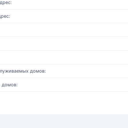
дрес:
рес:
служиваемых домов:
 домов: