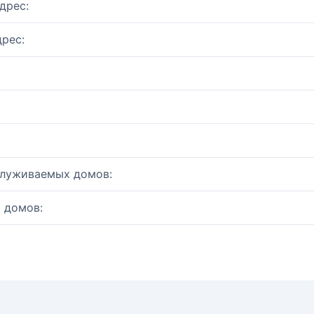
дрес:
рес:
служиваемых домов:
 домов: