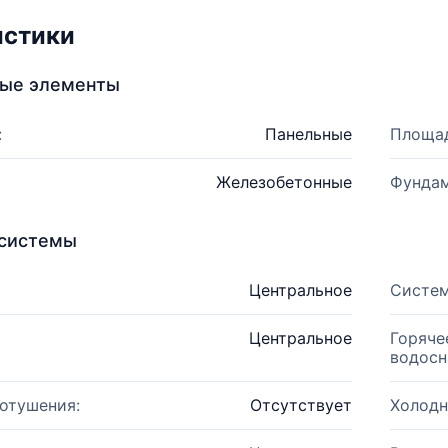
истики
ные элементы
:
Панельные
Площад
Железобетонные
Фундам
системы
Центральное
Систем
Центральное
Горяче
водосн
отушения:
Отсутствует
Холодн