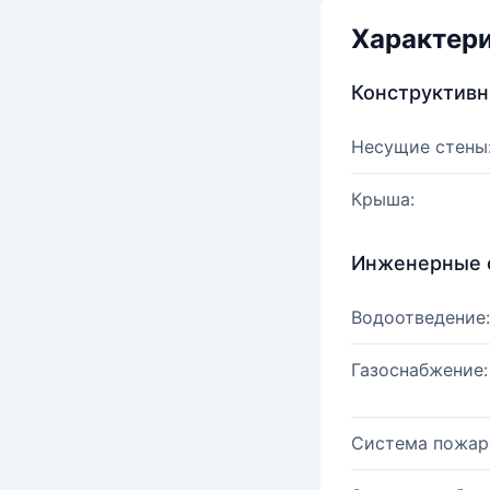
Характер
Конструктив
Несущие стены
Крыша:
Инженерные 
Водоотведение:
Газоснабжение:
Система пожар