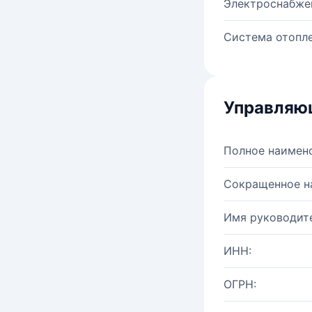
Электроснабже
Система отопле
Управляю
Полное наимен
Сокращенное н
Имя руководите
ИНН:
ОГРН: