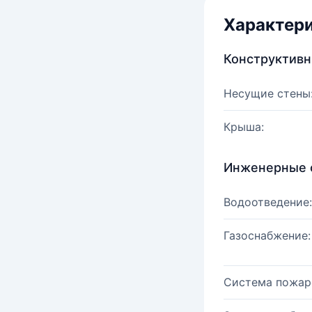
Характер
Конструктив
Несущие стены
Крыша:
Инженерные 
Водоотведение:
Газоснабжение:
Система пожар