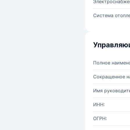
Электроснабже
Система отопле
Управляю
Полное наимен
Сокращенное н
Имя руководите
ИНН:
ОГРН: