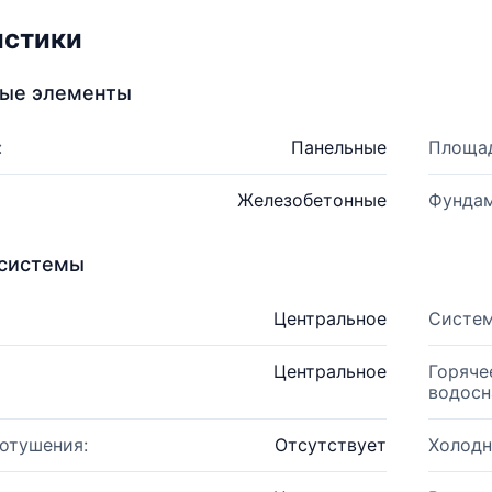
истики
ные элементы
:
Панельные
Площад
Железобетонные
Фундам
системы
Центральное
Систем
Центральное
Горяче
водосн
отушения:
Отсутствует
Холодн