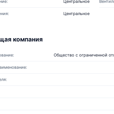
ние:
Центральное
Вентил
ния:
Центральное
щая компания
ование:
Общество с ограниченной о
аименование:
ля: