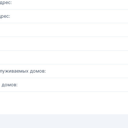
дрес:
рес:
служиваемых домов:
 домов: