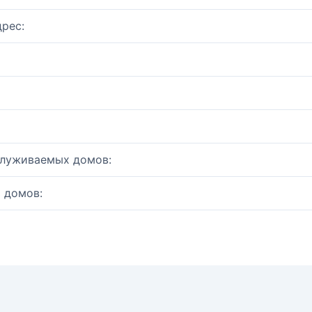
рес:
служиваемых домов:
 домов: