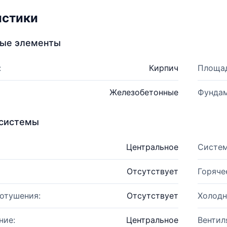
истики
ные элементы
:
Кирпич
Площад
Железобетонные
Фундам
системы
Центральное
Систем
Отсутствует
Горяче
отушения:
Отсутствует
Холодн
ние:
Центральное
Вентил