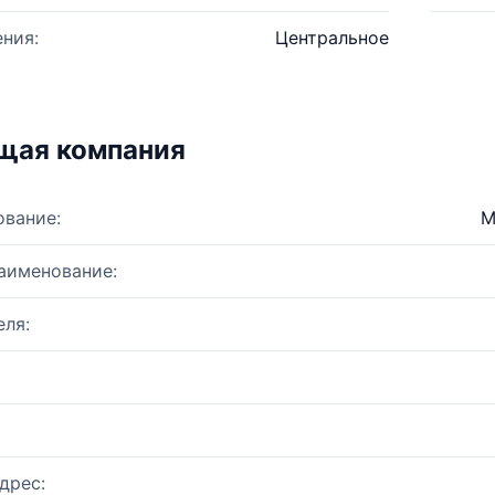
ния:
Центральное
щая компания
ование:
М
аименование:
ля:
дрес: