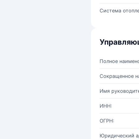
Система отопле
Управляю
Полное наимен
Сокращенное н
Имя руководите
ИНН:
ОГРН:
Юридический а