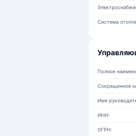
Электроснабже
Система отопле
Управляю
Полное наимен
Сокращенное н
Имя руководите
ИНН:
ОГРН: