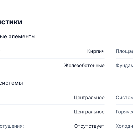
истики
ные элементы
:
Кирпич
Площад
Железобетонные
Фундам
системы
Центральное
Систем
Центральное
Горяче
отушения:
Отсутствует
Холодн