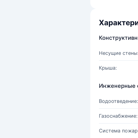
Характер
Конструктив
Несущие стены
Крыша:
Инженерные 
Водоотведение:
Газоснабжение:
Система пожар