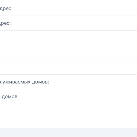
дрес:
рес:
служиваемых домов:
 домов: