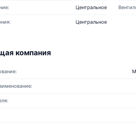
ние:
Центральное
Вентил
ния:
Центральное
щая компания
ование:
М
аименование:
ля: