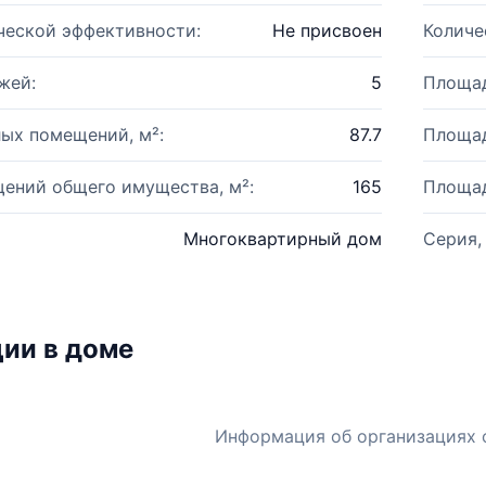
ческой эффективности:
Не присвоен
Количе
жей:
5
Площад
ых помещений, м²:
87.7
Площад
ений общего имущества, м²:
165
Площад
Многоквартирный дом
Серия,
ии в доме
Информация об организациях 