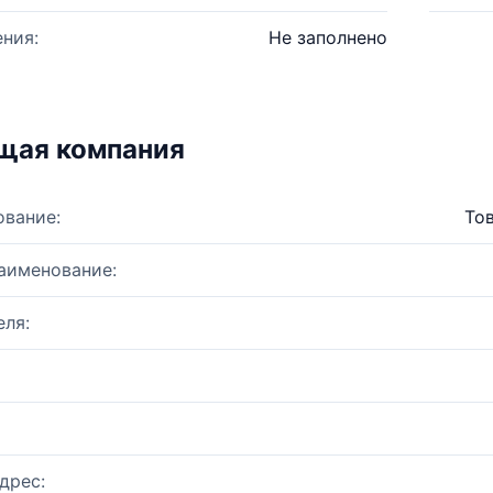
ния:
Не заполнено
щая компания
ование:
То
аименование:
ля:
дрес: