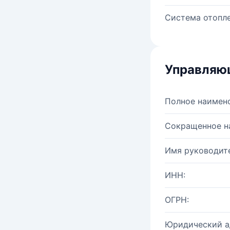
Система отопле
Управляю
Полное наимен
Сокращенное н
Имя руководите
ИНН:
ОГРН:
Юридический а