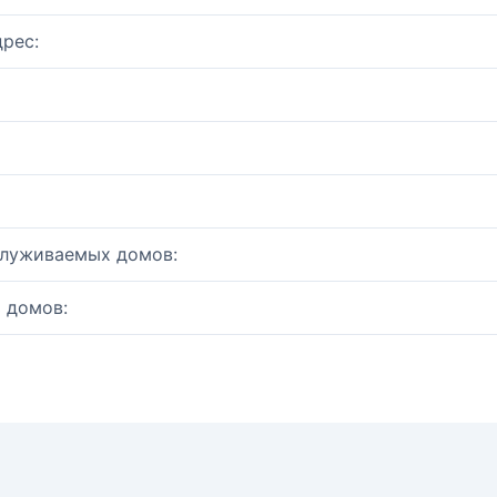
рес:
служиваемых домов:
 домов: