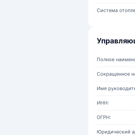
Система отопле
Управляю
Полное наимен
Сокращенное н
Имя руководите
ИНН:
ОГРН:
Юридический а