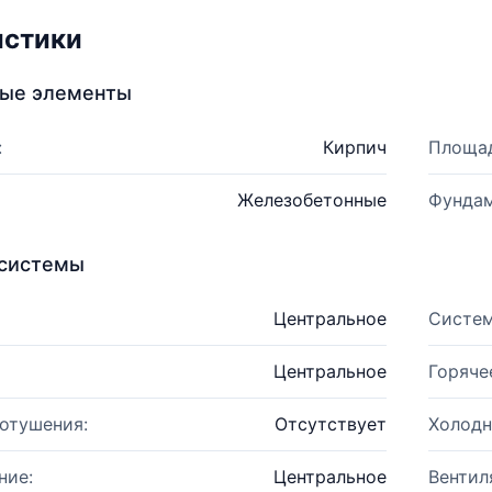
истики
ные элементы
:
Кирпич
Площад
Железобетонные
Фундам
системы
Центральное
Систем
Центральное
Горяче
отушения:
Отсутствует
Холодн
ние:
Центральное
Вентил