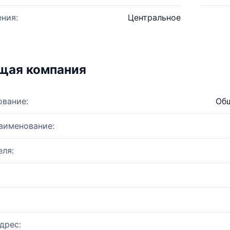
ния:
Центральное
щая компания
ование:
Общ
аименование:
ля:
дрес: