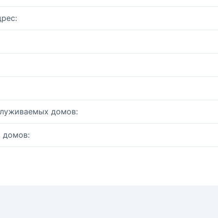
рес:
служиваемых домов:
 домов: