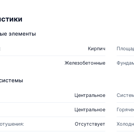
истики
ные элементы
:
Кирпич
Площад
Железобетонные
Фундам
системы
Центральное
Систем
Центральное
Горяче
отушения:
Отсутствует
Холодн