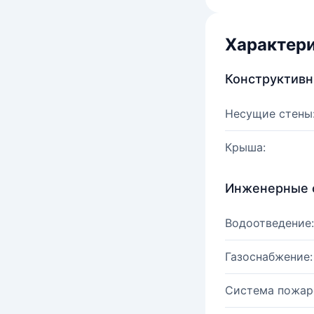
Характер
Конструктив
Несущие стены
Крыша:
Инженерные 
Водоотведение:
Газоснабжение:
Система пожар