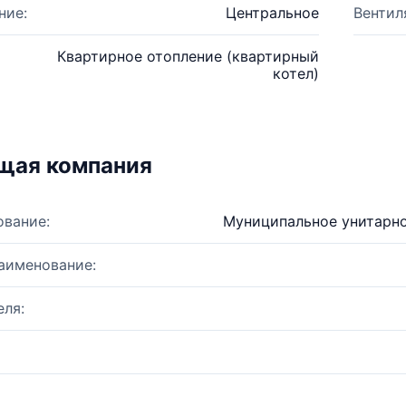
ние:
Центральное
Вентил
Квартирное отопление (квартирный
котел)
щая компания
ование:
Муниципальное унитарн
аименование:
ля: