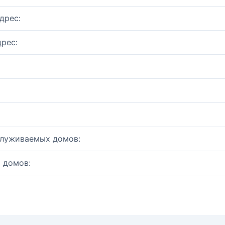
дрес:
рес:
служиваемых домов:
 домов: