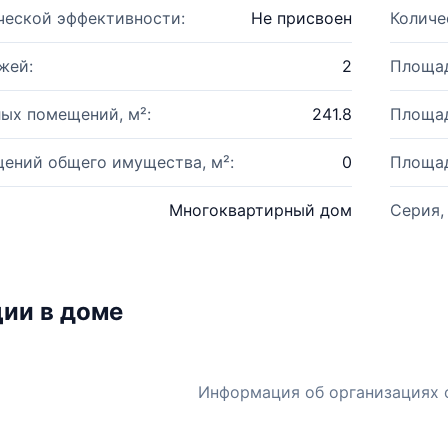
ческой эффективности:
Не присвоен
Количе
жей:
2
Площад
ых помещений, м²:
241.8
Площад
ений общего имущества, м²:
0
Площад
Многоквартирный дом
Серия,
ии в доме
Информация об организациях 