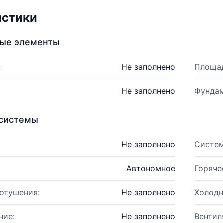
истики
ные элементы
:
Не заполнено
Площад
Не заполнено
Фундам
системы
Не заполнено
Систем
Автономное
Горяче
отушения:
Не заполнено
Холодн
ние:
Не заполнено
Вентил