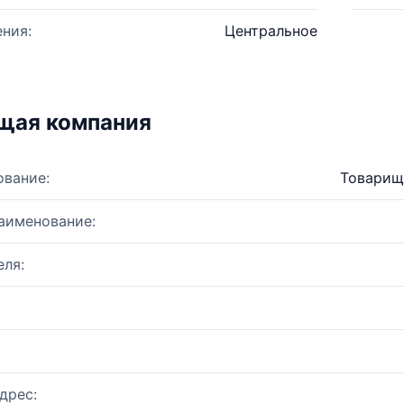
ния:
Центральное
щая компания
ование:
Товарищ
аименование:
ля:
дрес: