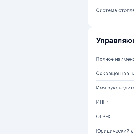
Система отопле
Управляю
Полное наимен
Сокращенное н
Имя руководите
ИНН:
ОГРН:
Юридический а