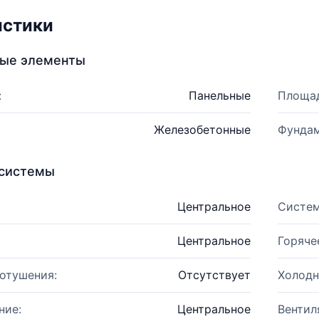
истики
ные элементы
:
Панельные
Площад
Железобетонные
Фундам
системы
Центральное
Систем
Центральное
Горяче
отушения:
Отсутствует
Холодн
ние:
Центральное
Вентил