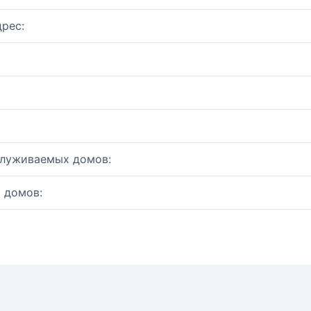
рес:
служиваемых домов:
 домов: