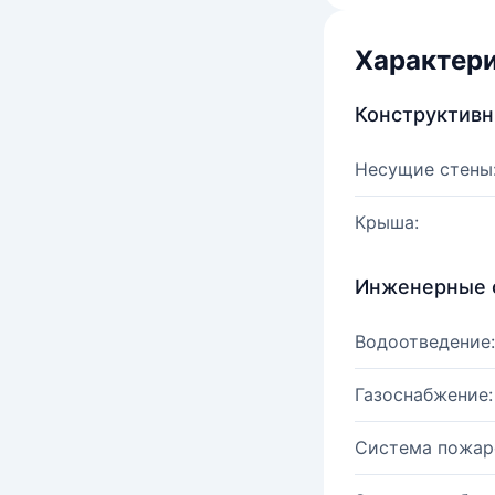
Характер
Конструктив
Несущие стены
Крыша:
Инженерные 
Водоотведение:
Газоснабжение:
Система пожар