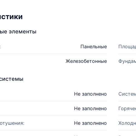
истики
ные элементы
:
Панельные
Площад
Железобетонные
Фундам
системы
Не заполнено
Систем
Не заполнено
Горяче
отушения:
Не заполнено
Холодн