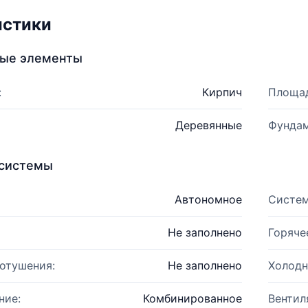
истики
ные элементы
:
Кирпич
Площад
Деревянные
Фундам
системы
Автономное
Систем
Не заполнено
Горяче
отушения:
Не заполнено
Холодн
ние:
Комбинированное
Вентил