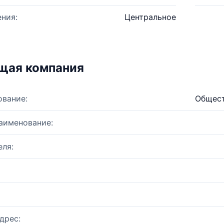
ния:
Центральное
щая компания
ование:
Общест
аименование:
ля:
дрес: