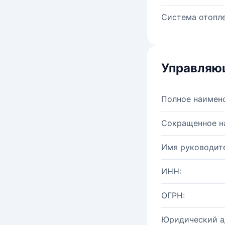
Система отопле
Управляю
Полное наимен
Сокращенное н
Имя руководите
ИНН:
ОГРН:
Юридический а