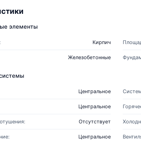
истики
ные элементы
:
Кирпич
Площад
Железобетонные
Фундам
системы
Центральное
Систем
Центральное
Горяче
отушения:
Отсутствует
Холодн
ние:
Центральное
Вентил