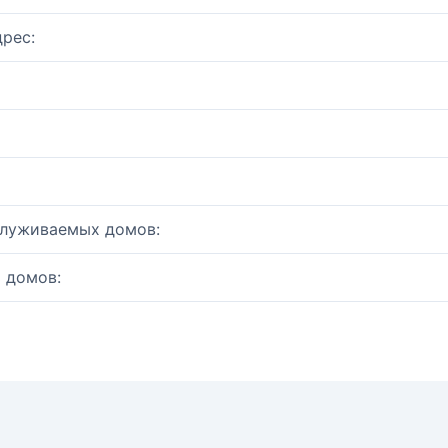
рес:
служиваемых домов:
 домов: