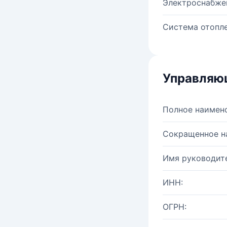
Электроснабже
Система отопле
Управляю
Полное наимен
Сокращенное н
Имя руководите
ИНН:
ОГРН: