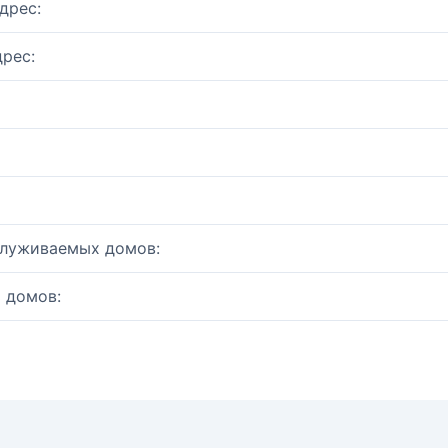
дрес:
рес:
служиваемых домов:
 домов: