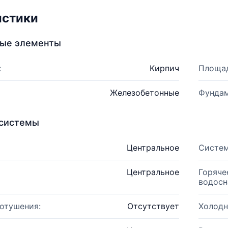
истики
ные элементы
:
Кирпич
Площад
Железобетонные
Фундам
системы
Центральное
Систем
Центральное
Горяче
водосн
отушения:
Отсутствует
Холодн