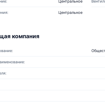
ние:
Центральное
Вентил
ния:
Центральное
щая компания
ование:
Общест
аименование:
ля: