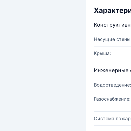
Характер
Конструктив
Несущие стены
Крыша:
Инженерные 
Водоотведение:
Газоснабжение:
Система пожар