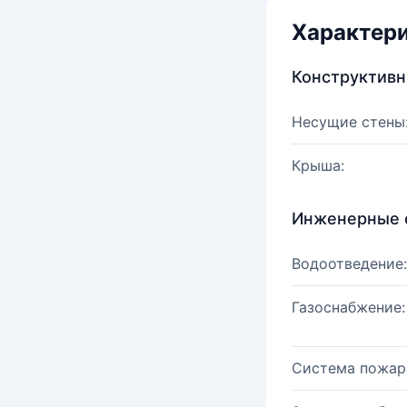
Характер
Конструктив
Несущие стены
Крыша:
Инженерные 
Водоотведение:
Газоснабжение:
Система пожар