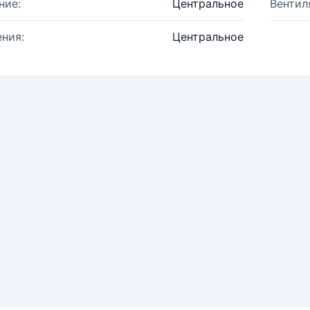
ние:
Центральное
Вентил
ния:
Центральное