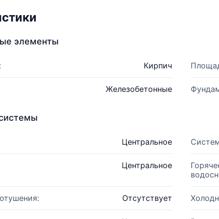
истики
ные элементы
:
Кирпич
Площад
Железобетонные
Фундам
системы
Центральное
Систем
Центральное
Горяче
водосн
отушения:
Отсутствует
Холодн