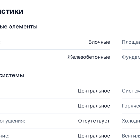
истики
ные элементы
:
Блочные
Площад
Железобетонные
Фундам
системы
Центральное
Систем
Центральное
Горяче
отушения:
Отсутствует
Холодн
ние:
Центральное
Вентил