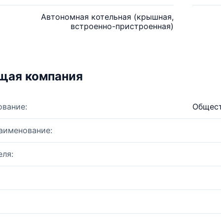
Автономная котельная (крышная,
встроенно-пристроенная)
щая компания
ование:
Общест
аименование:
ля: