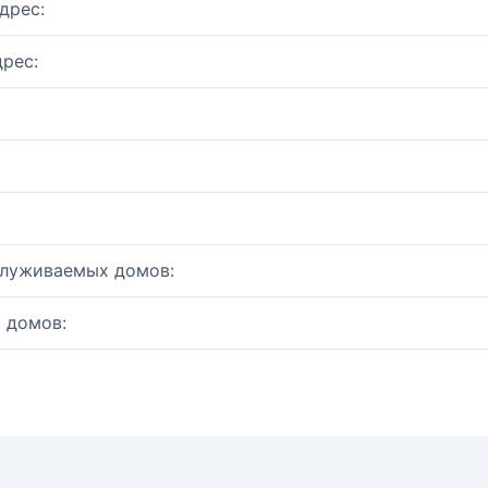
дрес:
рес:
служиваемых домов:
 домов: