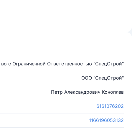
во с Ограниченной Ответственностью "СпецСтрой"
ООО "СпецСтрой"
Петр Александрович Коноплев
6161076202
1166196053132