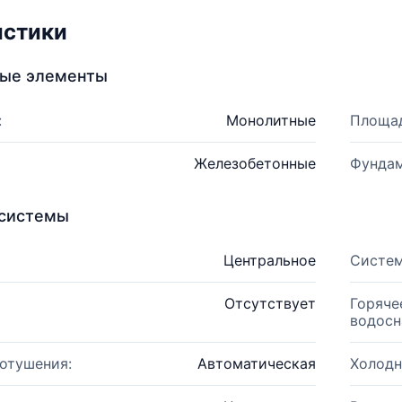
истики
ные элементы
:
Монолитные
Площад
Железобетонные
Фундам
системы
Центральное
Систем
Отсутствует
Горяче
водосн
отушения:
Автоматическая
Холодн