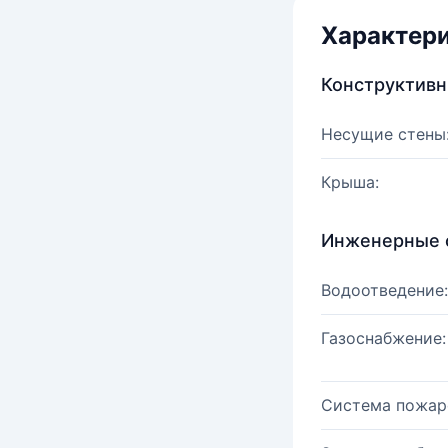
Характер
Конструктив
Несущие стены
Крыша:
Инженерные 
Водоотведение:
Газоснабжение:
Система пожар