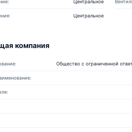
ние:
Центральное
Вентил
ния:
Центральное
щая компания
ование:
Общество с ограниченной отве
аименование:
ля: