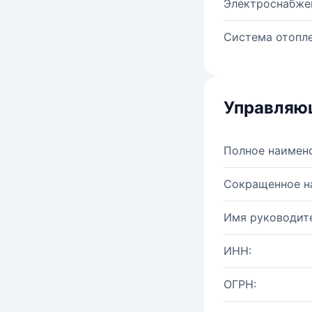
Электроснабже
Система отопле
Управляю
Полное наимен
Сокращенное н
Имя руководите
ИНН:
ОГРН: