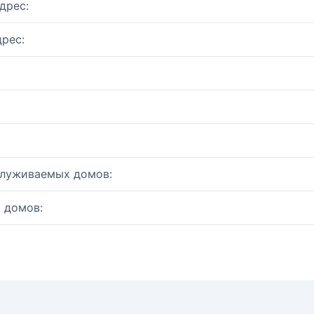
дрес:
рес:
служиваемых домов:
 домов: