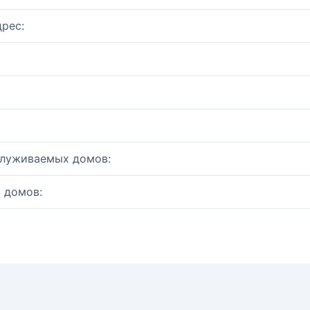
рес:
служиваемых домов:
 домов: