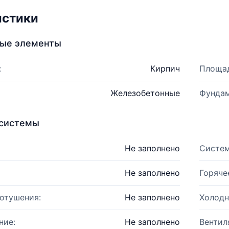
истики
ные элементы
:
Кирпич
Площад
Железобетонные
Фундам
системы
Не заполнено
Систем
Не заполнено
Горяче
отушения:
Не заполнено
Холодн
ние:
Не заполнено
Вентил