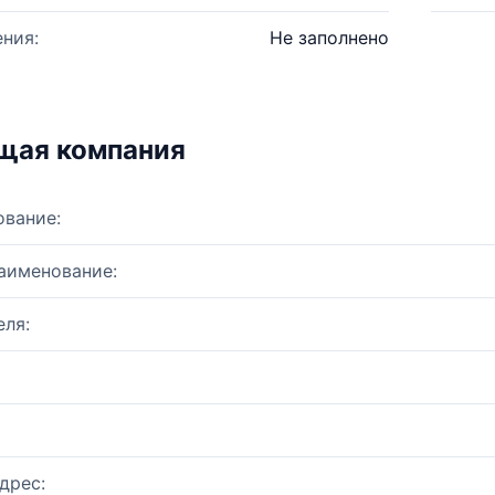
ния:
Не заполнено
щая компания
ование:
аименование:
ля:
дрес: