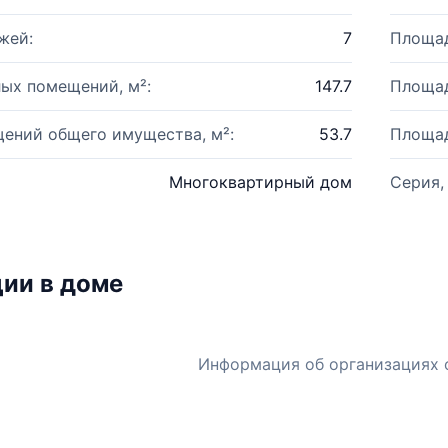
жей:
7
Площад
ых помещений, м²:
147.7
Площад
ений общего имущества, м²:
53.7
Площад
Многоквартирный дом
Серия,
ии в доме
Информация об организациях 