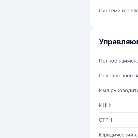
Система отопле
Управляю
Полное наимен
Сокращенное н
Имя руководите
ИНН:
ОГРН:
Юридический а