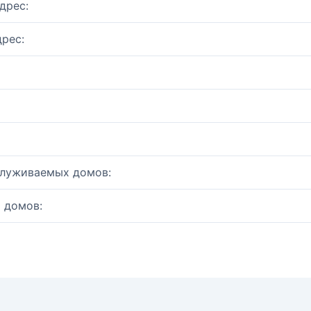
дрес:
рес:
служиваемых домов:
 домов: