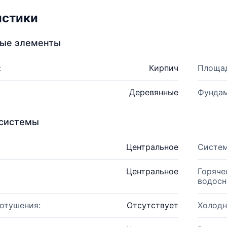
истики
ные элементы
:
Кирпич
Площад
Деревянные
Фундам
системы
Центральное
Систем
Центральное
Горяче
водосн
отушения:
Отсутствует
Холодн