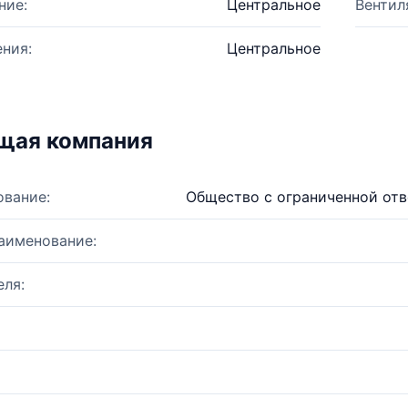
ние:
Центральное
Вентил
ния:
Центральное
щая компания
ование:
Общество с ограниченной от
аименование:
ля: