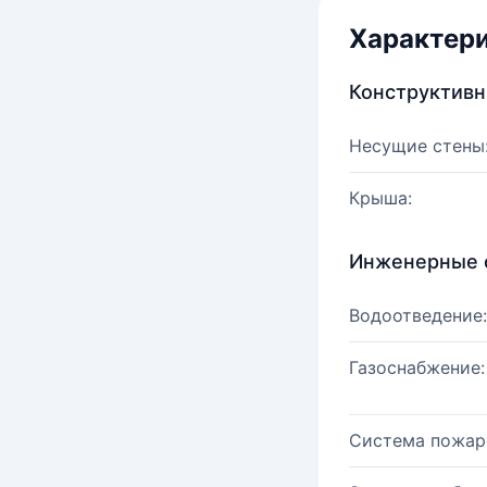
Характер
Конструктив
Несущие стены
Крыша:
Инженерные 
Водоотведение:
Газоснабжение:
Система пожар