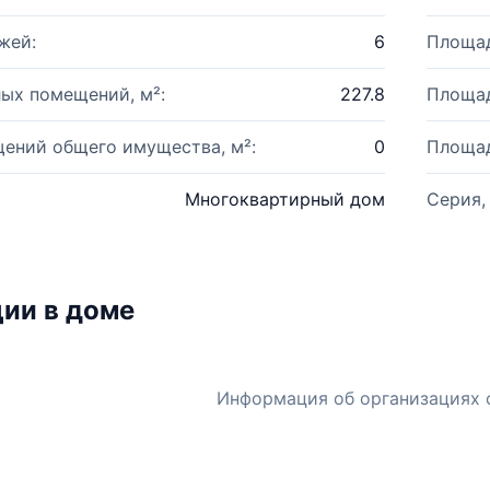
жей:
6
Площад
ых помещений, м²:
227.8
Площад
ений общего имущества, м²:
0
Площад
Многоквартирный дом
Серия,
ии в доме
Информация об организациях 