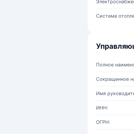
Электроснабже
Система отопле
Управляю
Полное наимен
Сокращенное н
Имя руководите
ИНН:
ОГРН: