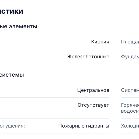
истики
ные элементы
:
Кирпич
Площад
Железобетонные
Фундам
системы
Центральное
Систем
Отсутствует
Горяче
водосн
отушения:
Пожарные гидранты
Холодн