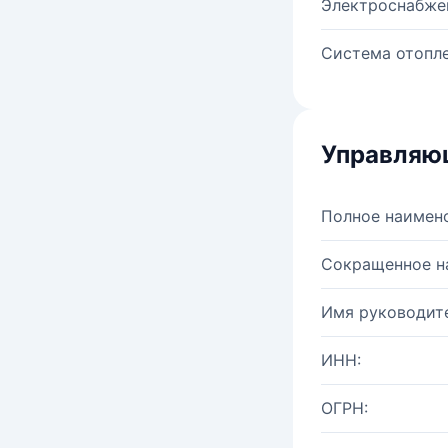
Электроснабже
Система отопле
Управляю
Полное наимен
Сокращенное н
Имя руководите
ИНН:
ОГРН: