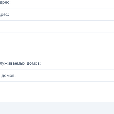
дрес:
рес:
служиваемых домов:
 домов: