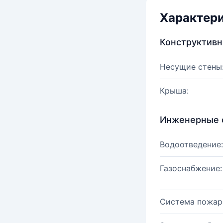
Характер
Конструктив
Несущие стены
Крыша:
Инженерные 
Водоотведение:
Газоснабжение:
Система пожар