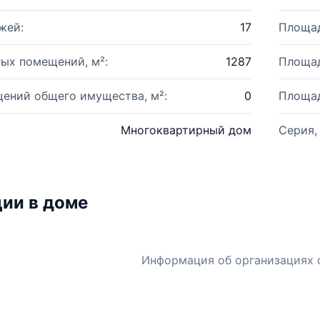
жей:
17
Площад
ых помещений, м²:
1287
Площад
ений общего имущества, м²:
0
Площад
Многоквартирный дом
Серия,
ии в доме
Информация об организациях 