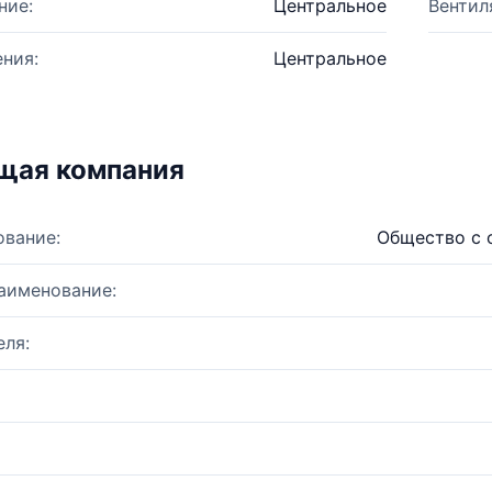
ние:
Центральное
Вентил
ния:
Центральное
щая компания
ование:
Общество с 
аименование:
ля: