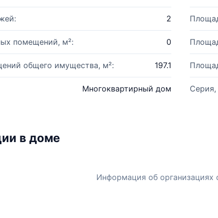
жей:
2
Площад
ых помещений, м²:
0
Площад
ений общего имущества, м²:
197.1
Площад
Многоквартирный дом
Серия,
ии в доме
Информация об организациях 