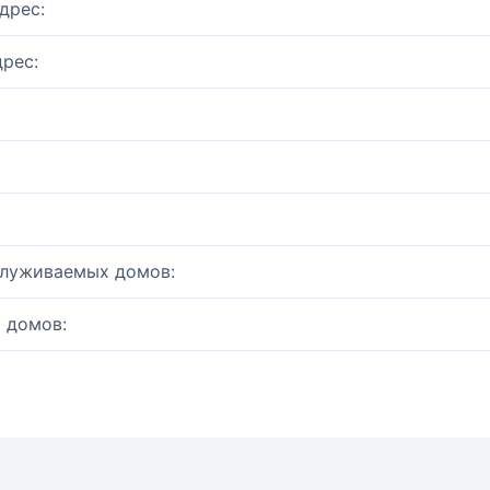
дрес:
рес:
служиваемых домов:
 домов: