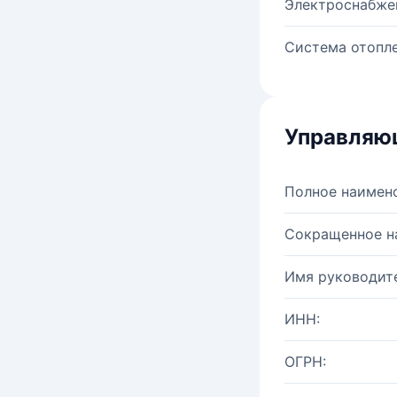
Электроснабже
Система отопле
Управляю
Полное наимен
Сокращенное н
Имя руководите
ИНН:
ОГРН: