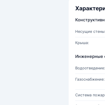
Характер
Конструктив
Несущие стены
Крыша:
Инженерные 
Водоотведение:
Газоснабжение:
Система пожар