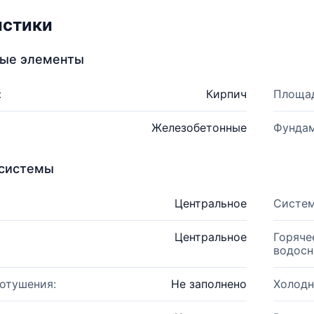
истики
ные элементы
:
Кирпич
Площад
Железобетонные
Фундам
системы
Центральное
Систем
Центральное
Горяче
водосн
отушения:
Не заполнено
Холодн