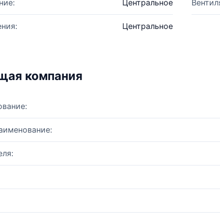
ние:
Центральное
Вентил
ния:
Центральное
щая компания
ование:
аименование:
ля: