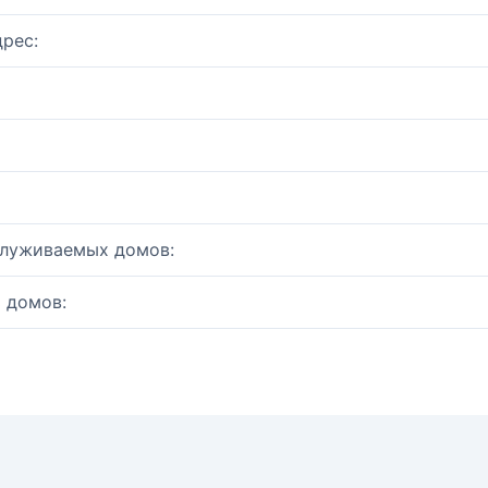
рес:
служиваемых домов:
 домов: