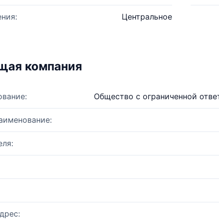
ния:
Центральное
щая компания
ование:
Общество с ограниченной от
аименование:
ля:
дрес: