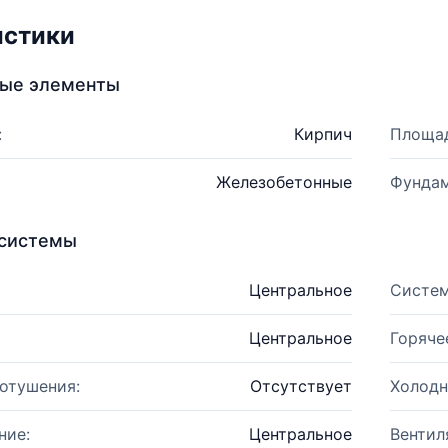
истики
ные элементы
:
Кирпич
Площад
Железобетонные
Фундам
системы
Центральное
Систем
Центральное
Горяче
отушения:
Отсутствует
Холодн
ние:
Центральное
Вентил