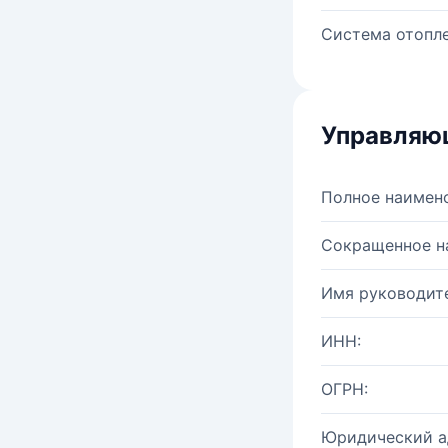
Система отопле
Управляю
Полное наимен
Сокращенное н
Имя руководите
ИНН:
ОГРН:
Юридический а