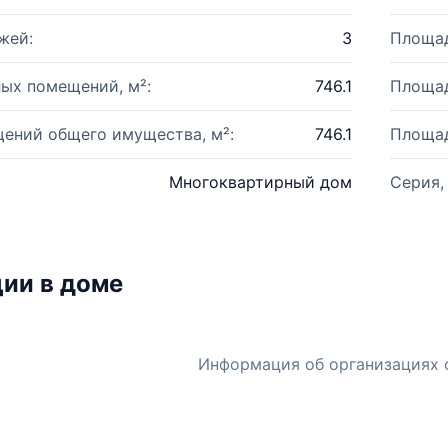
жей:
3
Площад
ых помещений, м²:
746.1
Площад
ений общего имущества, м²:
746.1
Площад
Многоквартирный дом
Серия,
ии в доме
Информация об организациях 