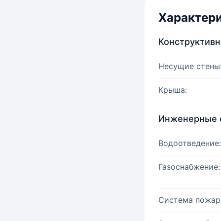
Характер
Конструктив
Несущие стены
Крыша:
Инженерные 
Водоотведение:
Газоснабжение:
Система пожар