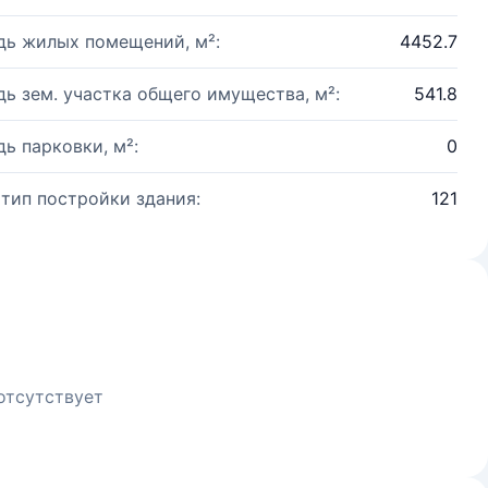
ь жилых помещений, м²:
4452.7
ь зем. участка общего имущества, м²:
541.8
ь парковки, м²:
0
 тип постройки здания:
121
отсутствует