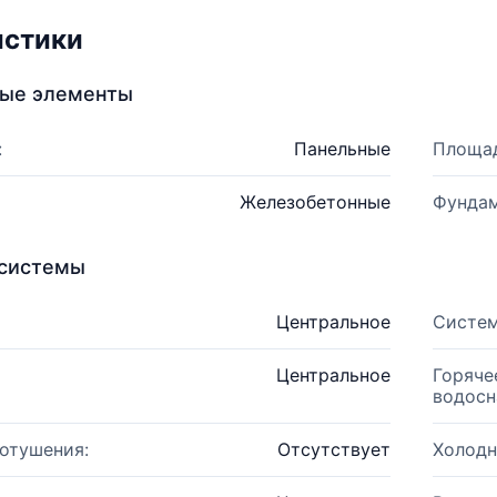
истики
ные элементы
:
Панельные
Площад
Железобетонные
Фундам
системы
Центральное
Систем
Центральное
Горяче
водосн
отушения:
Отсутствует
Холодн