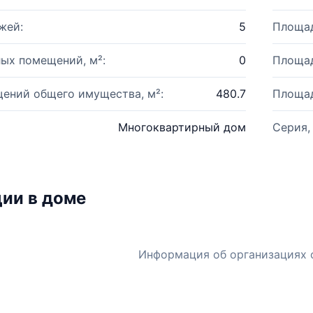
жей:
5
Площад
ых помещений, м²:
0
Площад
ений общего имущества, м²:
480.7
Площад
Многоквартирный дом
Серия,
ии в доме
Информация об организациях 