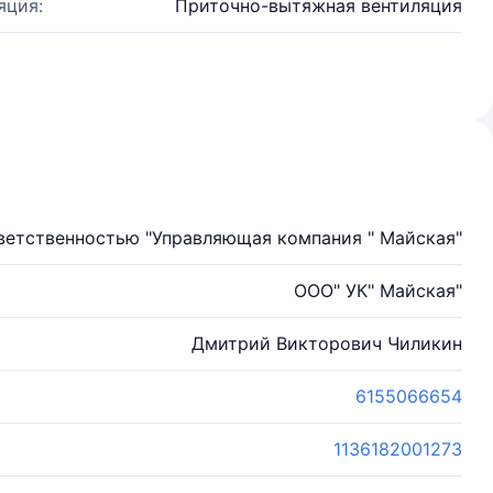
яция:
Приточно-вытяжная вентиляция
ветственностью "Управляющая компания " Майская"
ООО" УК" Майская"
Дмитрий Викторович Чиликин
6155066654
1136182001273