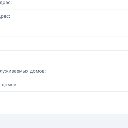
дрес:
рес:
служиваемых домов:
 домов: