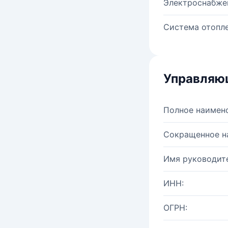
Электроснабже
Система отопле
Управляю
Полное наимен
Сокращенное н
Имя руководите
ИНН:
ОГРН: