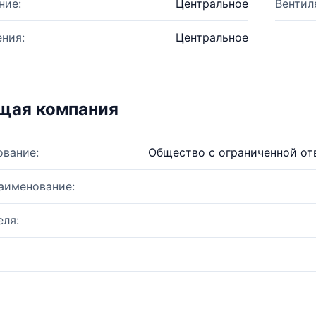
ние:
Центральное
Вентил
ния:
Центральное
щая компания
ование:
Общество с ограниченной от
аименование:
ля: